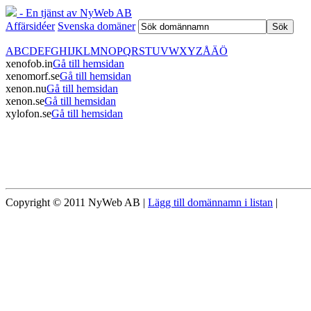
- En tjänst av NyWeb AB
Affärsidéer
Svenska domäner
A
B
C
D
E
F
G
H
I
J
K
L
M
N
O
P
Q
R
S
T
U
V
W
X
Y
Z
Å
Ä
Ö
xenofob.in
Gå till hemsidan
xenomorf.se
Gå till hemsidan
xenon.nu
Gå till hemsidan
xenon.se
Gå till hemsidan
xylofon.se
Gå till hemsidan
Copyright © 2011 NyWeb AB |
Lägg till domännamn i listan
|