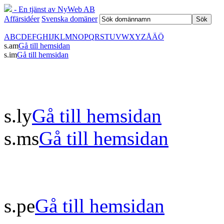
- En tjänst av NyWeb AB
Affärsidéer
Svenska domäner
A
B
C
D
E
F
G
H
I
J
K
L
M
N
O
P
Q
R
S
T
U
V
W
X
Y
Z
Å
Ä
Ö
s.am
Gå till hemsidan
s.im
Gå till hemsidan
s.ly
Gå till hemsidan
s.ms
Gå till hemsidan
s.pe
Gå till hemsidan